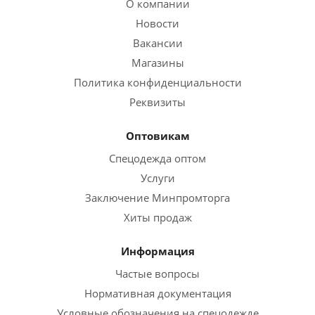
О компании
Ярославль, г. Ярославль Тутаевское шоссе 1
Новости
+7 (4852) 28-29-09
Вакансии
Магазины
Магазин "Пролетарий" в ТЦ "Стометровка",
Политика конфиденциальности
г. Кострома ул. Галичская 108
Реквизиты
+7 (4942) 302-597
Оптовикам
Магазин "Пролетарий" в ТЦ "Солнечный", г.
Спецодежда оптом
Кострома Кинешемское шоссе 76, павильон
Услуги
41
Заключение Минпромторга
+7 (962) 186-33-60
Хиты продаж
Магазин "Пролетарий" ТРЦ Рольма г. Ростов,
Информация
г. Ростов, ул. Пролетарская 86
Частые вопросы
+7-965-725-36-89
Нормативная документация
Условные обозначения на спецодежде