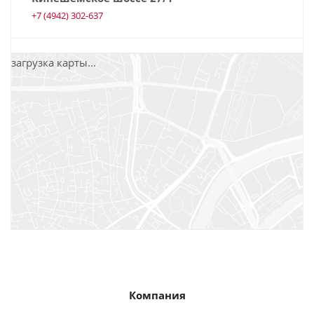
+7 (4942) 302-637
Оптовый отдел г. Нижний Новгород, г.
загрузка карты...
Нижний Новгород ул. Кузбасская 15А
+7 (831) 414-03-60
Оптовый отдел г. Казань, г. Казань ул.
Мазита Гафури, 62
+7 (843) 258‒02‒50
Оптовый отдел г. Самара, г. Самара Ул.
Авроры 110, корпус 1, кабинет 239А
+7 (846) 221-01-41
Компания
Магазин "Пролетарий" в ТЦ "РИО" г.